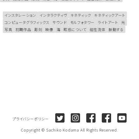
インスタレーション
インタラクティヴ
キネティック
キネティックアート
コンピュータグラフィックス
サウンド
モルフォタワー
ライトアート
光
写真
初期作品
彫刻
映像
海
眩惑について
磁性流体
脈動する
Twitter
Instagram
Facebook (Sachiko K
Facebook (Sa
Youtu
プライバシーポリシー
Copyright © Sachiko Kodama All Rights Reserved.