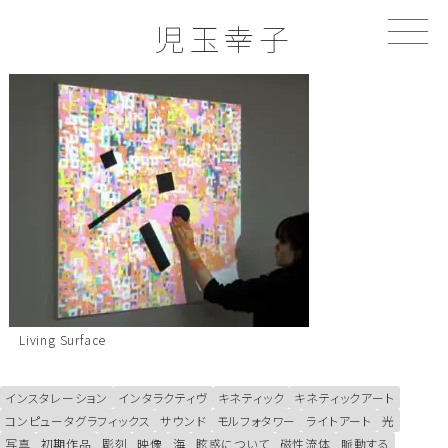
S
児玉幸子
k
i
p
t
o
c
o
n
t
e
n
t
Living Surface
インスタレーション
インタラクティヴ
キネティック
キネティックアート
コンピュータグラフィックス
サウンド
モルフォタワー
ライトアート
光
写真
初期作品
彫刻
映像
海
眩惑について
磁性流体
脈動する