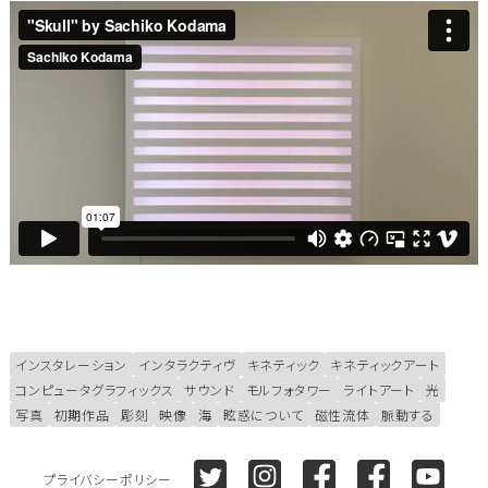
インスタレーション
インタラクティヴ
キネティック
キネティックアート
コンピュータグラフィックス
サウンド
モルフォタワー
ライトアート
光
写真
初期作品
彫刻
映像
海
眩惑について
磁性流体
脈動する
Twitter
Instagram
Facebook (Sachiko K
Facebook (Sa
Youtu
プライバシーポリシー