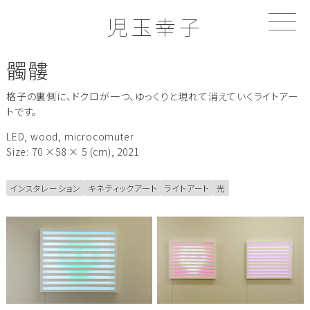
S
児玉幸子
k
i
p
髑髏
t
o
格子の裏側に、ドクロが一つ、ゆっくりと現れて消えていくライトアー
c
トです。
o
n
LED, wood, microcomuter
t
Size: 70 ×58 × 5 (cm), 2021
e
n
インスタレーション
キネティックアート
ライトアート
光
t