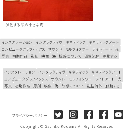
脈動する――私の小さな海
インスタレーション
インタラクティヴ
キネティック
キネティックアート
コンピュータグラフィックス
サウンド
モルフォタワー
ライトアート
光
写真
初期作品
彫刻
映像
海
眩惑について
磁性流体
脈動する
インスタレーション
インタラクティヴ
キネティック
キネティックアート
コンピュータグラフィックス
サウンド
モルフォタワー
ライトアート
光
写真
初期作品
彫刻
映像
海
眩惑について
磁性流体
脈動する
Twitter
Instagram
Facebook (Sachiko K
Facebook (Sa
Youtu
プライバシーポリシー
Copyright © Sachiko Kodama All Rights Reserved.