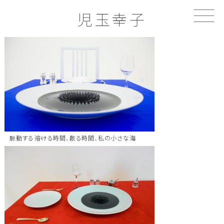
S
児玉幸子
k
i
p
t
o
c
o
n
t
e
n
t
脈動する――溶ける時間、散る時間、私の小さな海