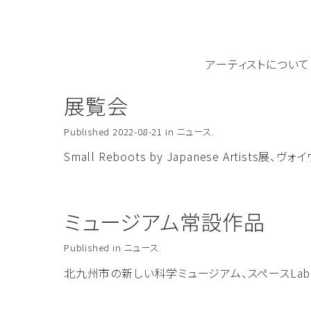
S
k
i
p
アーティストについて
t
o
展覧会
c
o
Published
2022-08-21
in
ニュース
.
n
Small Reboots by Japanese Artis
t
e
n
ミュージアム常設作品
t
Published
in
ニュース
.
北九州市の新しい科学ミュージアム、スペースLabo