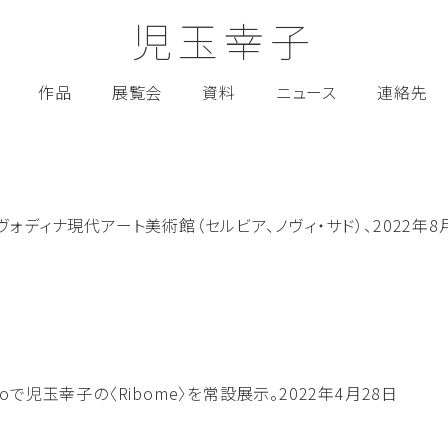
児玉幸子
作品
展覧会
資料
ニュース
連絡先
ts展、ヴォイヴォディナ現代アート美術館（セルビア、ノヴィ・サド）、2022年
で児玉幸子の〈Ribome〉を常設展示。2022年4月28日